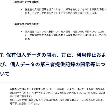
(3) 物理的安全管理措置
従業者の入退出管理を行うとともに、権限を有しないものによる個人情報へ
の不正アクセスや持出し等を防止するための措置を講じております。
(4) 技術的安全管理措置
個人情報へのアクセス制御、アクセス管理、外部からの不正アクセスの防
止、業務端末紛失時の個人情報の漏えい等を防止する仕組みを導入しており
ます。
7. 保有個人データの開示、訂正、利用停止およ
び、個人データの第三者提供記録の開示等につ
いて
当社の保有個人データに対する開示、訂正、利用停止および、個人データの第三者提供記
録の開示等（以下、「開示等」という。）のご希望につきましては、以下の方法にてお取
扱いさせて頂きます。
なお、当社が受託業務で取得する個人情報は、当社の保有個人データに該当しないため、
開示等の対象外となります。