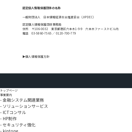
認定個人情報保護団体の名称
一般財団法人 日本情報経済社会推進協会（JIPDEC）
認定個人情報保護団体事務局
住所 〒106-0032 東京都港区六本木1-9-9 六本木ファーストビル内
電話 03-5860-7565 ／ 0120-700-779
▶個人情報保護方針
トップページ
事業案内
金融システム関連業務
ソリューションサービス
ICTコンサル
HP制作
セキュリティ強化
kintone