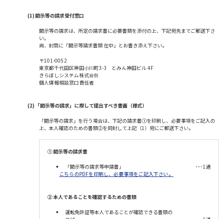
(1) 開示等の請求受付窓口
開示等の請求は、所定の請求書に必要書類を添付の上、下記宛先までご郵送下さ
い。
尚、封筒に「開示等請求書類 在中」とお書き添え下さい。
〒101-0052
東京都千代田区神田小川町3-3 とみん神田ビル 4F
きらぼしシステム株式会社
個人情報相談窓口責任者
(2) 「開示等の請求」に際して提出すべき書面（様式）
「開示等の請求」を行う場合は、下記の請求書①を印刷し、必要事項をご記入の
上、本人確認のための書類②を同封して上記（1）宛にご郵送下さい。
①
開示等の請求書
「開示等の請求等申請書」
･･･1通
こちらのPDFを印刷し、必要事項をご記入下さい。
②
本人であることを確認するための書類
運転免許証等本人であることが確認できる書類の