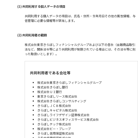
(1) 共同利用する個人データの項目
共同利用する個人データの項目は、氏名・住所・生年月日その他の属性情報、与
信管理に必要な情報等が該当します。
(2) 共同利用者の範囲
株式会社東京きらぼしフィナンシャルグループおよび以下の各社（金融商品取引
法など、関係法令等により共同利用が制限されている場合には、その法令等に則
った取扱いとします）。
共同利用者である会社等
株式会社東京きらぼしフィナンシャルグループ
株式会社きらぼし銀行
株式会社ＵＩ銀行
東京きらぼしリース株式会社
株式会社きらぼしコンサルティング
きらぼしＪＣＢ株式会社
きらぼしキャピタル株式会社
きらぼしライフデザイン証券株式会社
きらぼしビジネスオフィスサービス株式会社
きらぼしテック株式会社
株式会社ビー・ブレーブ
きらぼし信用保証株式会社
八千代信用保証株式会社