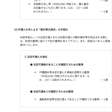
コピー
･･･1通
住民票の写し等（30日以内に作成され、個人番号
の記載がないものに限ります。なお、コピーは認
められません。）
･･･1通
(3) 代理人の方による「開示等の請求」の手続き
未成年者もしくは法定代理人または任意代理人が開示請求等を申込まれる際に
は、前項の書類に加えて下記の書類を添えて下さい。また、回答はご本人に直接
送付いたします。
①
法定代理人の場合
● 法定代理権があることを確認するための書類
戸籍謄本等法定代理人の資格を証明する書類
（30日以内に作成されたものに限ります。な
お、コピーは認められません。）
･･･1通
● 法定代理本人を確認するための書類
運転免許証等法定代理人であることが確認できる書類
･･･1通