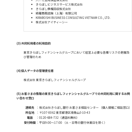
きらぼしビジネスサービス株式会社
きらぼし債権回収株式会社
綺羅商務諮詢（上海）有限公司
KIRABOSHI BUSINESS CONSULTING VIETNAM CO., LTD.
株式会社アイティーシー
(3) 共同利用者の利用目的
東京きらぼしフィナンシャルグループにおいて経営上必要な各種リスクの把握及
び管理のため
(4) 個人データの管理責任者
株式会社 東京きらぼしフィナンシャルグループ
(5) お客さまの情報の東京きらぼしフィナンシャルグループでの共同利用に関するお問
い合わせ窓口
連絡先
：
株式会社きらぼし銀行 お客さま相談センター 〔個人情報ご相談窓口〕
所在地
：
〒107-0062 東京都港区南青山3-10-43
電話
：
0120-684-732（通話料無料）
受付時間
：
平日9:00～17:00 （土・日等の銀行休業日を除く）