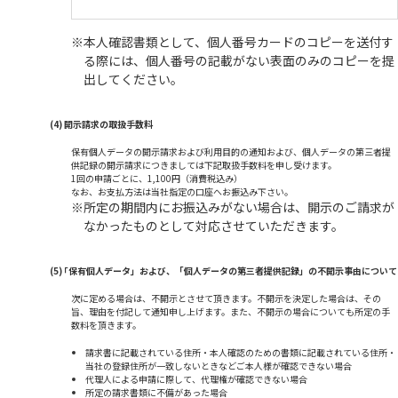
本人確認書類として、個人番号カードのコピーを送付す
る際には、個人番号の記載がない表面のみのコピーを提
出してください。
(4) 開示請求の取扱手数料
保有個人データの開示請求および利用目的の通知および、個人データの第三者提
供記録の開示請求につきましては下記取扱手数料を申し受けます。
1回の申請ごとに、1,100円（消費税込み）
なお、お支払方法は当社指定の口座へお振込み下さい。
所定の期間内にお振込みがない場合は、開示のご請求が
なかったものとして対応させていただきます。
(5) ｢保有個人データ」および、「個人データの第三者提供記録」の不開示事由について
次に定める場合は、不開示とさせて頂きます。不開示を決定した場合は、その
旨、理由を付記して通知申し上げます。また、不開示の場合についても所定の手
数料を頂きます。
請求書に記載されている住所・本人確認のための書類に記載されている住所・
当社の登録住所が一致しないときなどご本人様が確認できない場合
代理人による申請に際して、代理権が確認できない場合
所定の請求書類に不備があった場合