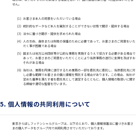
せん。
(1)
お客さま本人の同意をいただいている場合
(2)
統計的なデータなど本人を識別することができない状態で開示・提供する場合
(3)
法令に基づき開示・提供を求められた場合
(4)
人の生命、身体または財産の保護のために必要であって、お客さまのご同意をいた
だく事が困難である場合
(5)
国または地方公共団体等が公的な事務を実施するうえで協力する必要がある場合で
あって、お客さまのご同意をいただくことにより当該事務の遂行に支障を及ぼすお
それがある場合
(6)
当社は、業務を円滑に遂行するため業務の一部を委託先に委託し、当該委託先に対
し必要な範囲でお客さまの個人情報を預託する場合があります。この場合、当社が
定めた基準を満たす者を委託先として選定するとともに、個人情報の取扱いに関す
る締結や適切な監督を行います。
5. 個人情報の共同利用について
東京きらぼしフィナンシャルグループは、以下のとおり、個人情報保護法に基づきお客さ
まの個人データをグループ内で共同利用させていただいております。