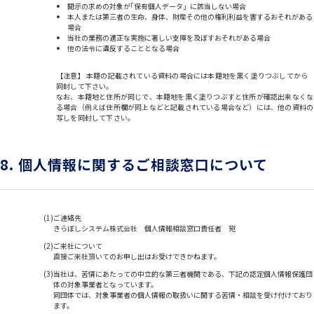
開示の求めの対象が｢保有個人データ」に該当しない場合
本人または第三者の生命、身体、財産その他の権利利益を害するおそれがある
場合
当社の業務の適正な実施に著しい支障を及ぼすおそれがある場合
他の法令に違反することとなる場合
【注意】 本籍の記載されている資料の場合には本籍地を黒く塗りつぶしてから
同封して下さい。
なお、本籍地と住所が同じで、本籍地を黒く塗りつぶすと住所が確認出来なくな
る場合（例えば住所欄が同上などと記載されている場合など）には、他の資料の
写しを同封して下さい。
8. 個人情報に関するご相談窓口について
ご連絡先
きらぼしシステム株式会社
個人情報相談窓口責任者
宛
ご来社について
直接ご来社頂いてのお申し出はお受けできかねます。
当社は、苦情にあたっての中立的な第三者機関である、下記の認定個人情報保護団
体の対象事業者となっています。
同団体では、対象事業者の個人情報の取扱いに関する苦情・相談を受け付けており
ます。