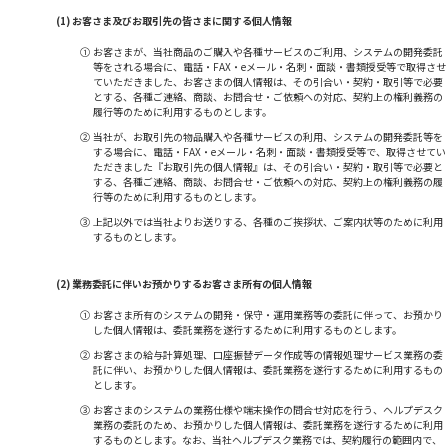
(1) お客さま及びお取引先の皆さまに関する個人情報
①
お客さまが、当社商品のご購入や各種サービスのご利用、システムの開発委託
等をされる場合に、電話・FAX・eメール・名刺・面談・書類授受等で取得させ
ていただきました、お客さまの個人情報は、その引合い・契約・取引等で必要
とする、各種ご連絡、商談、お問合せ・ご依頼への対応、契約上の権利義務の
履行等のために利用するものとします。
②
当社が、お取引先の物品購入や各種サービスの利用、システムの開発委託等を
する場合に、電話・FAX・eメール・名刺・面談・書類授受等で、取得させてい
ただきました『お取引先の個人情報』は、その引合い・契約・取引等で必要と
する、各種ご連絡、商談、お問合せ・ご依頼への対応、契約上の権利義務の履
行等のために利用するものとします。
③
上記以外では当社よりお送りする、各種のご挨拶状、ご案内状等のために利用
するものとします。
(2) 業務委託に伴いお預かりするお客さま所有の個人情報
①
お客さま所有のシステムの開発・保守・運用業務等の委託に伴って、お預かり
した個人情報は、委託業務を遂行するために利用するものとします。
②
お客さまの給与計算処理、口座振替データ作成等の情報処理サービス業務の委
託に伴い、お預かりした個人情報は、委託業務を遂行するために利用するもの
とします。
③
お客さまのシステムの業務仕様や端末操作の問合せ対応を行う、ヘルプデスク
業務の委託のため、お預かりした個人情報は、委託業務を遂行するために利用
するものとします。なお、当社ヘルプデスク業務では、契約履行の範囲内で、